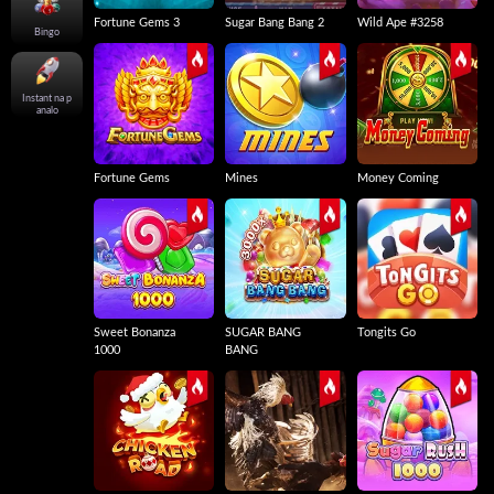
Fortune Gems 3
Sugar Bang Bang 2
Wild Ape #3258
Bingo
Instant na p
analo
Fortune Gems
Mines
Money Coming
Sweet Bonanza
SUGAR BANG
Tongits Go
1000
BANG