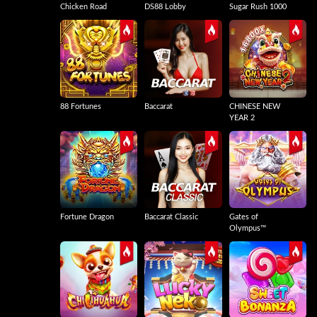
Chicken Road
DS88 Lobby
Sugar Rush 1000
88 Fortunes
Baccarat
CHINESE NEW
YEAR 2
Fortune Dragon
Baccarat Classic
Gates of
Olympus™