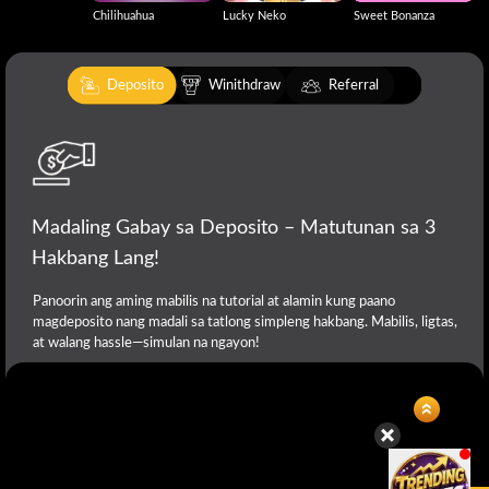
Chilihuahua
Lucky Neko
Sweet Bonanza
Deposito
Winithdraw
Referral
Madaling Gabay sa Deposito – Matutunan sa 3
Hakbang Lang!
Panoorin ang aming mabilis na tutorial at alamin kung paano
magdeposito nang madali sa tatlong simpleng hakbang. Mabilis, ligtas,
at walang hassle—simulan na ngayon!