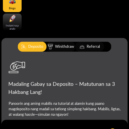
Bingo
Instant na p
analo
Deposito
Winithdraw
Referral
Madaling Gabay sa Deposito – Matutunan sa 3
Hakbang Lang!
Panoorin ang aming mabilis na tutorial at alamin kung paano
magdeposito nang madali sa tatlong simpleng hakbang. Mabilis, ligtas,
at walang hassle—simulan na ngayon!