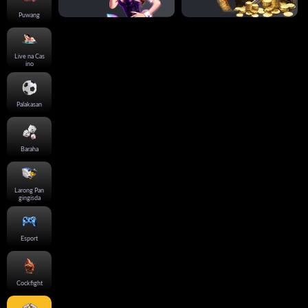
Puwang
Live na Cas
ino
Palakasan
Baraha
Larong Pan
gingisda
Esport
Cockfight