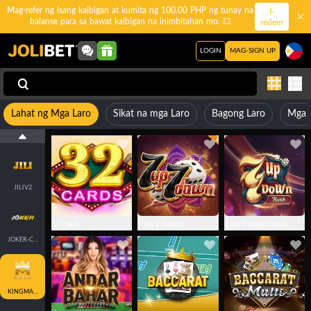
Mag-refer ng isang kaibigan at kumita ng 100.00 PHP ng tunay na
I-
balanse para sa bawat kaibigan na inimbitahan mo. 💥
redem
LOGIN
MAG-SIGN UP
Lahat ng Mga Laro
Sikat na mga Laro
Bagong Laro
Mga P
JILIV2
32 Cards
7 Up 7 Down
7 Up 7 Down Rush
JOKER-CARD
KINGMAKER