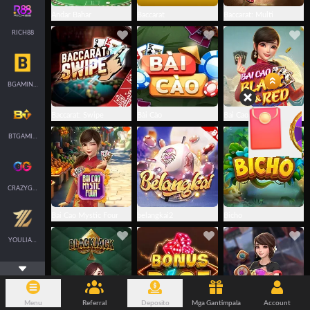
Andar Bahar
Baccarat
Baccarat: Multi
RICH88
BGAMING-CARD
Baccarat: Swipe
Bài Cào
Bai Cao Black & Red
BTGAMING-CARD
CRAZYGAMING
Bai Cao Mystic Four
belangkai2
Bicho
YOULIANGAMING
Menu
Referral
Deposito
Mga Gantimpala
Account