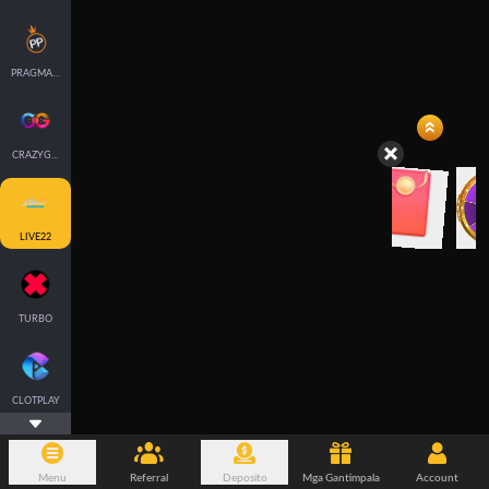
PRAGMATICPLAY
CRAZYGAMING
LIVE22
TURBO
CLOTPLAY
Menu
Referral
Deposito
Mga Gantimpala
Account