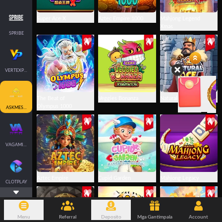
Super Ace X
Aztec Empire 1000
Mahjong Legend
Xmas
SPRIBE
VERTEXPLAY
The Beat of
Veggies Bonanza
Natural Ace
Olympus 1000
ASKMESLOT
VAGAMING
Aztec Empire
Cupid Garden
Mahjong Legacy
CLOTPLAY
Menu
Referral
Deposito
Mga Gantimpala
Account