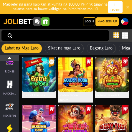
Mag-refer ng isang kaibigan at kumita ng 100.00 PHP ng tunay na
I-
BOOONGO
balanse para sa bawat kaibigan na inimbitahan mo. 💥
redem
LOGIN
MAG-SIGN UP
JDB
Lahat ng Mga Laro
Sikat na mga Laro
Bagong Laro
Mga P
CRAZYGAMING
RICH88
HACKSAWGAMING
Spirit of the Sea
Golden Moon
Fortune Jewels I
Empire
NEXTSPIN